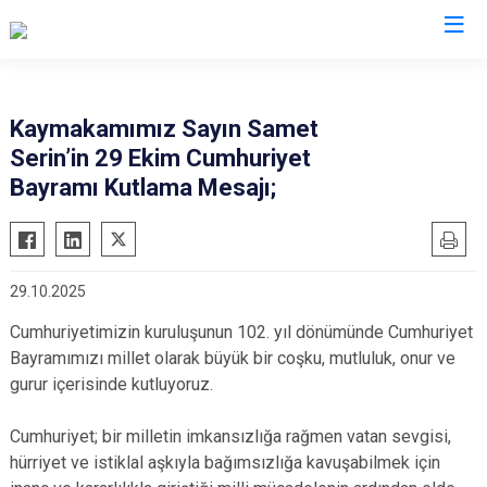
Siirt
Kaymakamımız Sayın Samet
Serin’in 29 Ekim Cumhuriyet
Tillo
Bayramı Kutlama Mesajı;
Baykan
Eruh
Kurtalan
29.10.2025
Pervari
Cumhuriyetimizin kuruluşunun 102. yıl dönümünde Cumhuriyet
Şirvan
Bayramımızı millet olarak büyük bir coşku, mutluluk, onur ve
gurur içerisinde kutluyoruz.
Cumhuriyet; bir milletin imkansızlığa rağmen vatan sevgisi,
hürriyet ve istiklal aşkıyla bağımsızlığa kavuşabilmek için