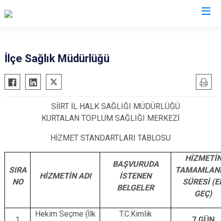
Siirt
İlçe Sağlık Müdürlüğü
Tillo
Baykan
SİİRT İL HALK SAĞLIĞI MÜDÜRLÜĞÜ
Eruh
KURTALAN TOPLUM SAĞLIĞI MERKEZİ
Kurtalan
HİZMET STANDARTLARI TABLOSU
Pervari
Şirvan
HİZMETİ
BAŞVURUDA
SIRA
TAMAMLAN
HİZMETİN ADI
İSTENEN
NO
SÜRESİ (E
BELGELER
GEÇ)
Hekim Seçme (İlk
T.C.Kimlik
1
7 GÜN