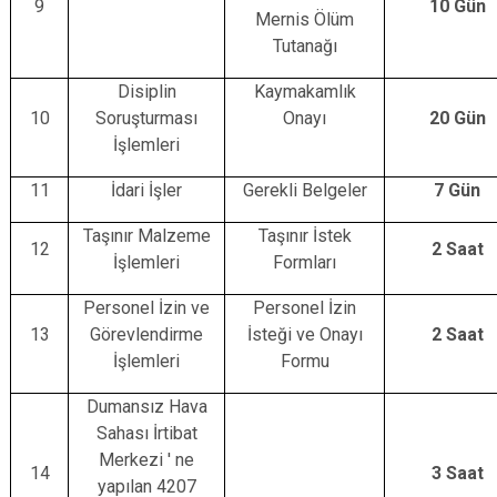
9
10 Gün
Mernis Ölüm
Tutanağı
Disiplin
Kaymakamlık
10
Soruşturması
Onayı
20 Gün
İşlemleri
11
İdari İşler
Gerekli Belgeler
7 Gün
Taşınır Malzeme
Taşınır İstek
12
2 Saat
İşlemleri
Formları
Personel İzin ve
Personel İzin
13
Görevlendirme
İsteği ve Onayı
2 Saat
İşlemleri
Formu
Dumansız Hava
Sahası İrtibat
Merkezi ' ne
14
3 Saat
yapılan 4207