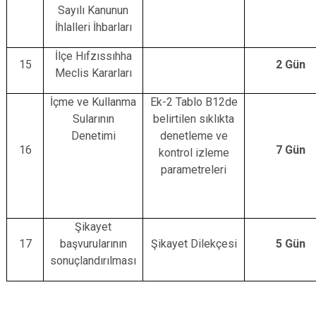
Sayılı Kanunun
İhlalleri İhbarları
İlçe Hıfzıssıhha
15
2 Gün
Meclis Kararları
İçme ve Kullanma
Ek-2 Tablo B12de
Sularının
belirtilen sıklıkta
Denetimi
denetleme ve
16
7 Gün
kontrol izleme
parametreleri
Şikayet
17
başvurularının
Şikayet Dilekçesi
5 Gün
sonuçlandırılması