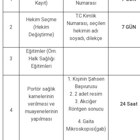
Kayıt)
Numarası
T.C.Kimlik
Hekim Seçme
Numarası, seçilen
2
(Hekim
7 GÜN
hekimin adı
Değiştirme)
soyadı, dilekçe
Eğitimler (Örn.
3
Halk Sağlığı
Eğitimleri
1. Kişinin Şahsen
Başvurusu
Portör sağlık
2. 2 adet resim
karnelerinin
3. Akciğer
verilmesi ve
24 Saat
Röntgen sonucu
4
muayenelerinin
yapılması
4. Gaita
Mikroskopisi(gab)