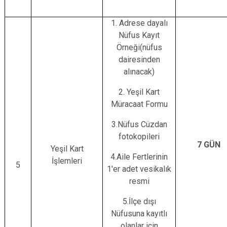
1. Adrese dayalı
Nüfus Kayıt
Örneği(nüfus
dairesinden
alınacak)
2. Yeşil Kart
Müracaat Formu
3.Nüfus Cüzdan
fotokopileri
7 GÜN
Yeşil Kart
4.Aile Fertlerinin
İşlemleri
5
1'er adet vesikalık
resmi
5.İlçe dışı
Nüfusuna kayıtlı
olanlar için