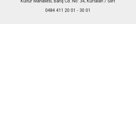
Kültür Mahallesi, Barış Cd. No: 34, Kurtalan / Siirt
0484 411 20 01 - 30 01