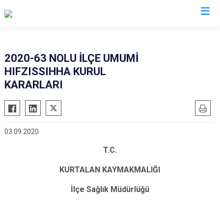
Siirt
2020-63 NOLU İLÇE UMUMİ
HIFZISSIHHA KURUL
Tillo
KARARLARI
Baykan
Eruh
Kurtalan
03.09.2020
Pervari
T.C.
Şirvan
KURTALAN KAYMAKMALIĞI
İlçe Sağlık Müdürlüğü