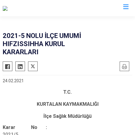
Siirt
2021-5 NOLU İLÇE UMUMİ
HIFZISSIHHA KURUL
Tillo
KARARLARI
Baykan
Eruh
Kurtalan
24.02.2021
Pervari
T.C.
Şirvan
KURTALAN KAYMAKMALIĞI
İlçe Sağlık Müdürlüğü
Karar No :
2021/5