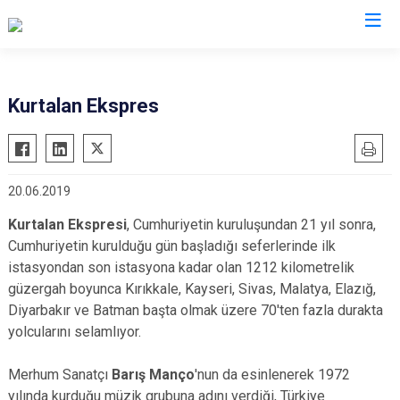
Siirt
Kurtalan Ekspres
Tillo
Baykan
20.06.2019
Eruh
Kurtalan
Kurtalan Ekspresi
, Cumhuriyetin kuruluşundan 21 yıl sonra,
Cumhuriyetin kurulduğu gün başladığı seferlerinde ilk
Pervari
istasyondan son istasyona kadar olan 1212 kilometrelik
Şirvan
güzergah boyunca Kırıkkale, Kayseri, Sivas, Malatya, Elazığ,
Diyarbakır ve Batman başta olmak üzere 70'ten fazla durakta
yolcularını selamlıyor.
Merhum Sanatçı
Barış Manço
'nun da esinlenerek 1972
yılında kurduğu müzik grubuna adını verdiği, Türkiye