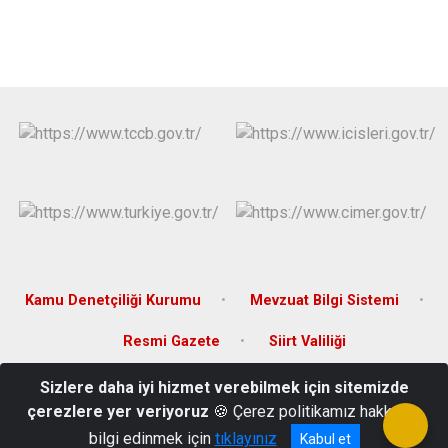
Kamu Denetçiliği Kurumu
Mevzuat Bilgi Sistemi
Resmi Gazete
Siirt Valiliği
Sizlere daha iyi hizmet verebilmek için sitemizde
Kültür Mahallesi, Barış Cd. No: 34, Kurtalan / Siirt
çerezlere yer veriyoruz
🍪 Çerez politikamız hakkında
0484 411 20 01 - 30 01
bilgi edinmek için
tıklayınız
Kabul et